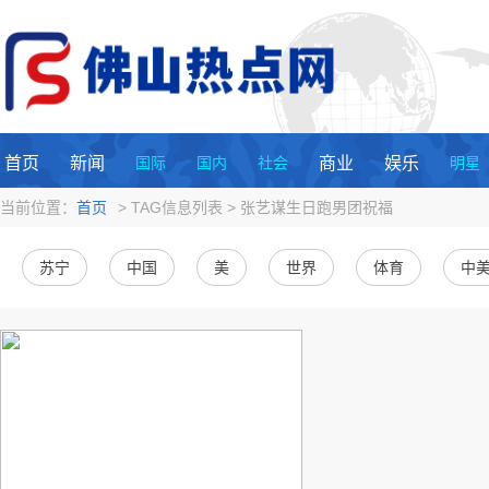
首页
新闻
国际
国内
社会
商业
娱乐
明星
当前位置：
首页
> TAG信息列表 > 张艺谋生日跑男团祝福
苏宁
中国
美
世界
体育
中