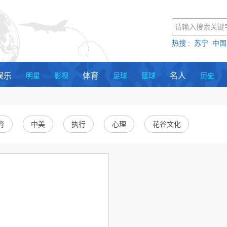
热搜 :
苏宁
中国
娱乐
明星
影视
体育
足球
篮球
名人
历史
育
中美
执行
心理
花谷文化