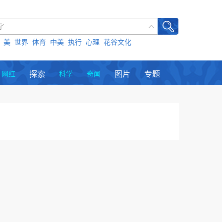
美
世界
体育
中美
执行
心理
花谷文化
网红
探索
科学
奇闻
图片
专题