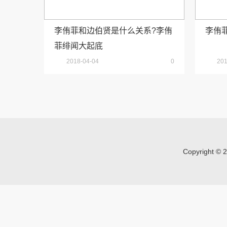
李侑菲和边伯贤是什么关系?李侑
李侑
菲绯闻大起底
2018-04-04
0
201
Copyright 