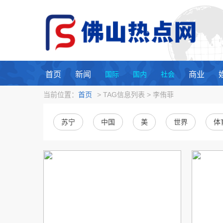
首页
新闻
国际
国内
社会
商业
当前位置：
首页
> TAG信息列表 > 李侑菲
苏宁
中国
美
世界
体