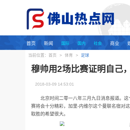
首页
新闻
国际
国内
社会
商业
当前位置：
首页
>
体育
>
足球
穆帅用2场比赛证明自己
2018-03-09 14:53:01
北京时间二零一八年三月九日消息报道。这
赛将会十分精彩，加里-内维尔这个曼联名宿对
取胜的希望很大。