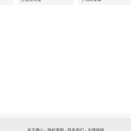
关于佛山
-
版权声明
-
联系我们
-
友情链接