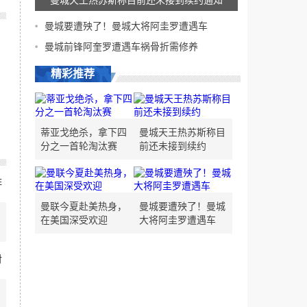
曼城天王热苏斯称目前还未接到续约通知
曼城要遭殃了！曼城大将阿圭罗遭遇车
曼城前锋阿奎罗遭遇车祸骨折需修养
精彩推荐
蒂亚戈绝杀，拿下四
曼城天王热苏斯称目
分之一首轮淘汰赛
前还未接到续约
曼联今夏赴美热身，
曼城要遭殃了！曼城
在美国深受欢迎
大将阿圭罗遭遇车