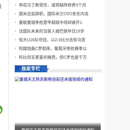
申花马丁斯受伤，或将缺阵修养3个月
赛
国米总监辞职，国际米兰CEO安东内洛
曼联曼城争抢意甲超级中场却被开1.
法国队未来的当家人姆巴佩年仅19岁
恒大U16队夺冠，以2-0比分击败马竞
阿媒炮轰C罗假摔，葡萄牙惨败赛季以
科比坦言更喜欢梅西，但C罗也是千万
独家专栏