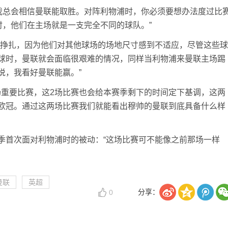
，我总会相信曼联能取胜。对阵利物浦时，你必须要想办法度过比
时，他们在主场就是一支完全不同的球队。”
到挣扎，因为他们对其他球场的场地尺寸感到不适应，尽管这些球
球时，曼联就会面临很艰难的情况，同样当利物浦来曼联主场踢
说，我看好曼联能赢。”
场重要比赛，这2场比赛也会给本赛季剩下的时间定下基调，这两
欧冠。通过这两场比赛我们就能看出穆帅的曼联到底具备什么样
季首次面对利物浦时的被动：“这场比赛可不能像之前那场一样
曼联
英超
分享：
0