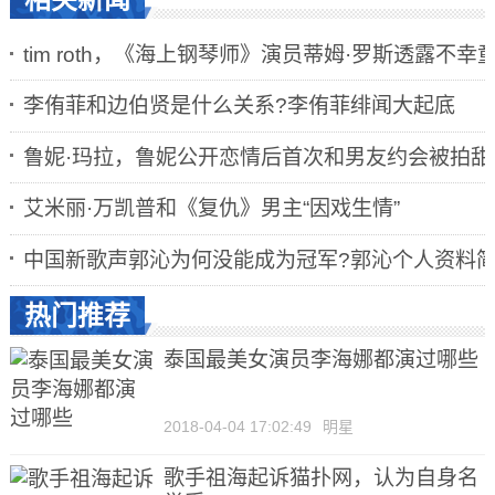
其实不用说别的，这样的绝世小美女就算是没
tim roth，《海上钢琴师》演员蒂姆·罗斯透露不幸
有互联网想红也不是什么难事吧，再加上爸爸妈妈
李侑菲和边伯贤是什么关系?李侑菲绯闻大起底
或幕后团队的策划，迅速蹿红更是易如反掌。当然
最主要的是她实在是太可爱了。
鲁妮·玛拉，鲁妮公开恋情后首次和男友约会被拍甜
艾米丽·万凯普和《复仇》男主“因戏生情”
中国新歌声郭沁为何没能成为冠军?郭沁个人资料
热门推荐
泰国最美女演员李海娜都演过哪些
2018-04-04 17:02:49
明星
歌手祖海起诉猫扑网，认为自身名