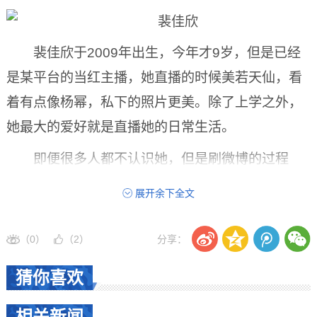
裴佳欣于2009年出生，今年才9岁，但是已经
是某平台的当红主播，她直播的时候美若天仙，看
着有点像杨幂，私下的照片更美。除了上学之外，
她最大的爱好就是直播她的日常生活。
即便很多人都不认识她，但是刷微博的过程
中，总是可以看见裴佳欣的照片。说实话，这小朋
展开余下全文
友的颜值真的是太高了，连小编看了一眼都爱不释
手，简直就是完美女孩的代表。裴佳欣是怎么出名
（0）
（
2
）
分享：
的?只能说互联网的影响力太大了，通过互联网，裴
猜你喜欢
佳欣早就是当红的小明星了，和在《爸爸去哪儿》
中走红的阿拉蕾一样，各种活动也是接个不停。
相关新闻